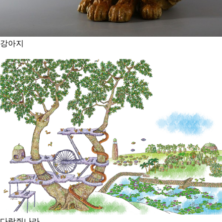
강아지
다람쥐나라