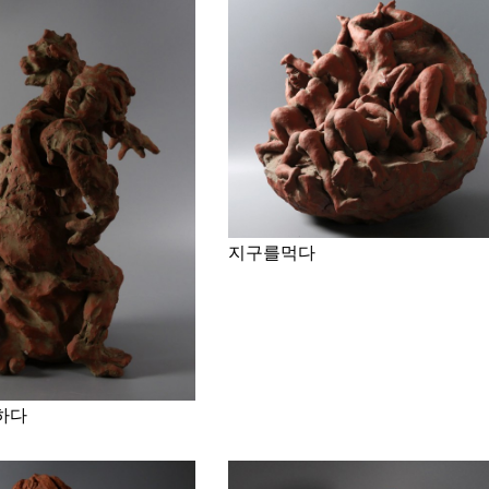
지구를먹다
하다