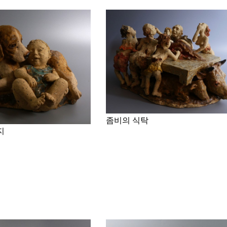
좀비의 식탁
지