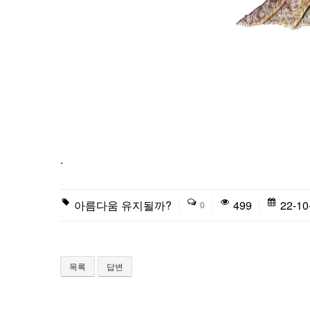
.
아름다움 유지될까?
499
22-10
0
목록
답변